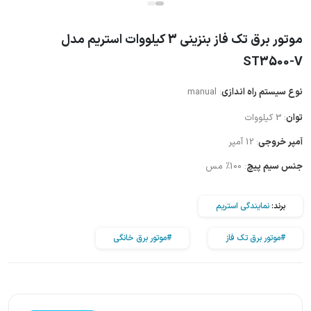
موتور برق تک فاز بنزینی 3 کیلووات استریم مدل
ST3500-V
نوع سیستم راه اندازی
: manual
توان
: 3 کیلووات
آمپر خروجی
: 12 آمپر
جنس سیم پیچ
: 100% مس
برند:
نمایندگی استریم
#موتور برق تک فاز
#موتور برق خانگی