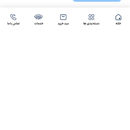
خانه
دسته بندی ها
سبد خرید
خدمات
تماس با ما
47 46 021-9100
4300 30 021-91
رسالت کالاصنعتی
کالاصنعتی یکی از شرکت‌های تامین کننده انواع کالای
صنعتی در ایران بوده که توانسته در طول سال‌های فعالیت
ارسال سریع پیشنهاد مالی و فنی،
خود، خدماتی نظیر،
مشاوره و خدمات پس از فروش
پیگیرانه را ارائه داده و