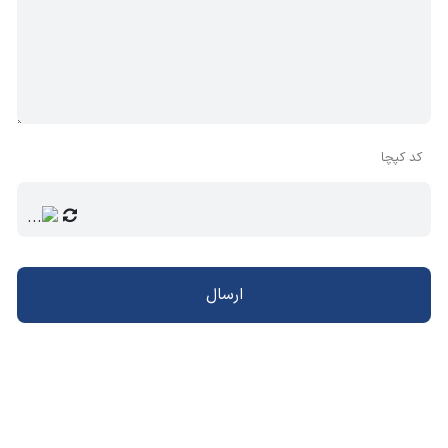
کد کپچا
ارسال