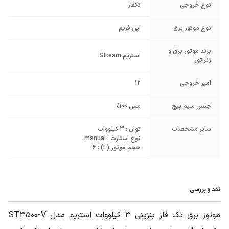
نوع خروجی
تکفاز
نوع موتور برق
اپن فریم
برند موتور برق و
استریم Stream
ژنراتور
آمپر خروجی
12
جنس سیم پیچ
مس 100%
سایر مشخصات
توان : 3 کیلووات
نوع استارت : manual
حجم موتور (L) : 6
نقد و بررسی
موتور برق تک فاز بنزینی 3 کیلووات استریم مدل ST3500-V