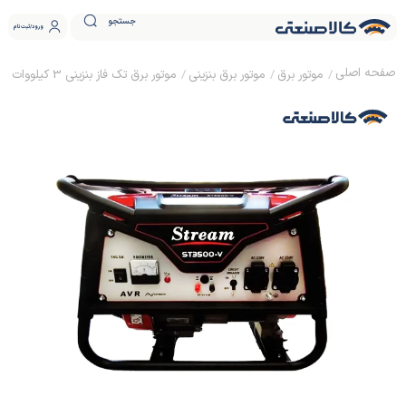
جستجو
ورود
ثبت نام
موتور برق
موتور برق بنزینی
موتور برق تک فاز بنزینی 3 کیلووات استریم مدل ST3500-V