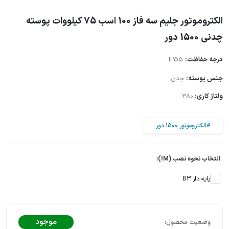
الکتروموتور جلیم سه فاز 100 اسب 75 کیلووات پوسته
چدنی 1500 دور
درجه حفاظت:
IP55
جنس پوسته:
چدن
ولتاژ کاری:
380
#الکتروموتور 1500 دور
انتخاب نحوه نصب (IM):
پایه دار B3
موجود