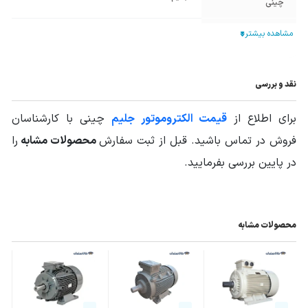
چینی
توان الکتروموتور
100HP -75KW
55
IP
نقد و بررسی
منبع الکتریکی
سه فاز
الکتروموتور
برای اطلاع از
قیمت الکتروموتور جلیم
چینی با کارشناسان
جنس پوسته
چدن Cast Iron
فروش در تماس باشید. قبل از ثبت سفارش
محصولات مشابه
را
در پایین بررسی بفرمایید.
فرکانس (HZ)
50
شرایط کارکرد Duty
S1
محصولات مشابه
دور خروجی
1400 تا 1500
الکتروموتور
سایز فریم
280
الکتروموتور