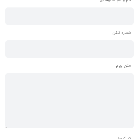
نام و نام خانوادگی
شماره تلفن
متن پیام
کد کپچا