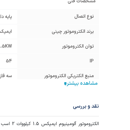
مشخصات فنی
نوع اتصال
پایه د
برند الکتروموتور چینی
ایمپکس x
توان الکتروموتور
1.5KW
54
IP
منبع الکتریکی الکتروموتور
سه فاز
جنس پوسته
آلومینیوم um
فرکانس (HZ)
50
نقد و بررسی
شرایط کارکرد Duty
S1
الکترومو