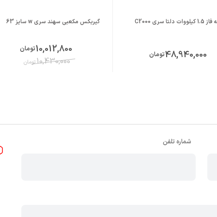
 دلتا سری C2000
گیربکس مکعبی سهند سری w سایز 63
10,012,800
تومان
48,940,000
تومان
10,430,000
تومان
شماره تلفن