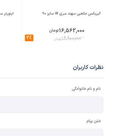
گیربکس مکعبی سهند سری W سایز 90
اینورتر سه فاز 1.5 کیلووات
16,562,000
تومان
2%
16,900,000
تومان
نظرات کاربران
نام و نام خانوادگی
متن پیام