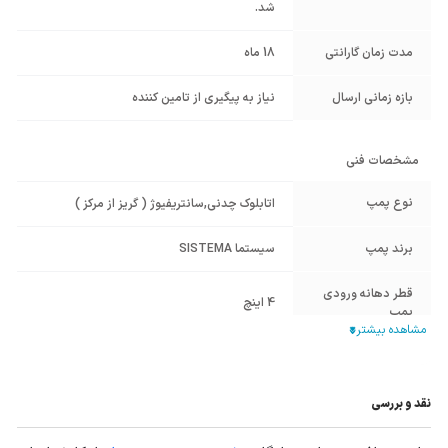
شد.
مدت زمان گارانتی
18 ماه
بازه زمانی ارسال
نیاز به پیگیری از تامین کننده
مشخصات فنی
نوع پمپ
اتابلوک چدنی
,
سانتریفیوژ ( گریز از مرکز )
برند پمپ
سیستما SISTEMA
قطر دهانه ورودی
4 اینچ
پمپ
قطر دهانه خروجی
3 اینچ
پمپ
نقد و بررسی
جنس پوسته
چدن Cast Iron