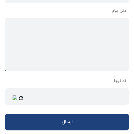
متن پیام
کد کپچا
ارسال