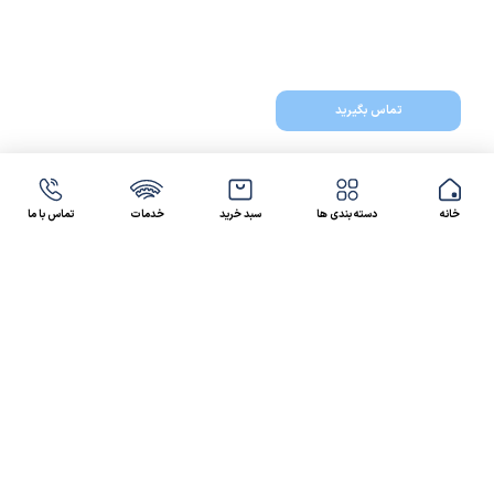
تماس بگیرید
خانه
دسته بندی ها
سبد خرید
خدمات
تماس با ما
47 46 021-9100
4300 30 021-91
رسالت کالاصنعتی