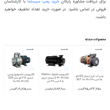
برای دریافت مشاوره رایگان
خرید پمپ سیستما
با کارشناسان
جنس پروانه
چدن Cast Iron
فروش در تماس باشید. در صورت خرید تعداد تخفیف خواهید
نوع پروانه
بسته
داشت.
منبع انرژی
برق سه فاز
نوع اتصال
محصولات مشابه
کوپله مستقیم
الکتروموتور
الکتروموتور قابل
2900 دور
اتصال
سایر مشخصات
حداکثر مکش از عمق : 7 متر
الکتروپمپ اتابلوک Etabloc
الکتروپمپ سانتریفیوژ زمینی
پمپ آب گریز از مرکز LEO لئو
G 40-160/55 سمنان انرژی
استیل 316 لئو مدل XZB
15 اسب XST 80-160/110
7.5 اسب 38 متر
80-65-160/75
309,815,000
101,784,900
295,033,750
تومان
تومان
تومان