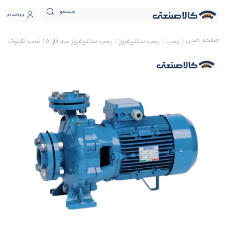
جستجو
ورود
ثبت نام
پمپ
پمپ سانتریفیوژ
پمپ سانتریفیوژ سه فاز 15 اسب اتابلوک سیستما مدل TNt 80-160D