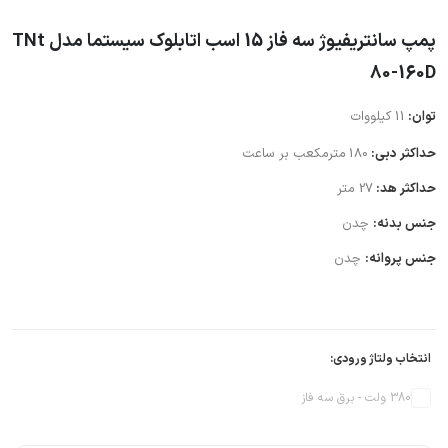
پمپ سانتریفیوژ سه فاز 15 اسب اتابلوک سیستما مدل TNt
80-160D
توان:
11 کیلووات
حداکثر دبی:
180
مترمکعب بر ساعت
حداکثر هد:
27 متر
جنس بدنه:
چدن
جنس پروانه:
چدن
انتخاب ولتاژ ورودی:
380 ولت - برق سه فاز