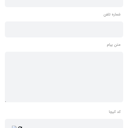
شماره تلفن
متن پیام
کد کپچا