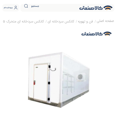
جستجو
ورود
ثبت نام
فن و تهویه
کانکس سردخانه ای
کانکس سردخانه ای متحرک 3.5 تن ماموت