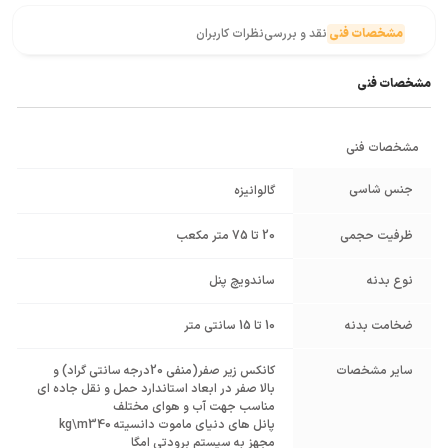
مشخصات فنی
نقد و بررسی
نظرات کاربران
مشخصات فنی
مشخصات فنی
جنس شاسی
گالوانیزه
ظرفیت حجمی
20 تا 75 متر مکعب
نوع بدنه
ساندویچ پنل
ضخامت بدنه
10 تا 15 سانتی متر
سایر مشخصات
کانکس زیر صفر(منفی 20درجه سانتی گراد) و
بالا صفر در ابعاد استاندارد حمل و نقل جاده ای
مناسب جهت آب و هوای مختلف
پانل های دنیای ماموت دانسیته kg\m340
مجهز به سیستم برودتی امگا