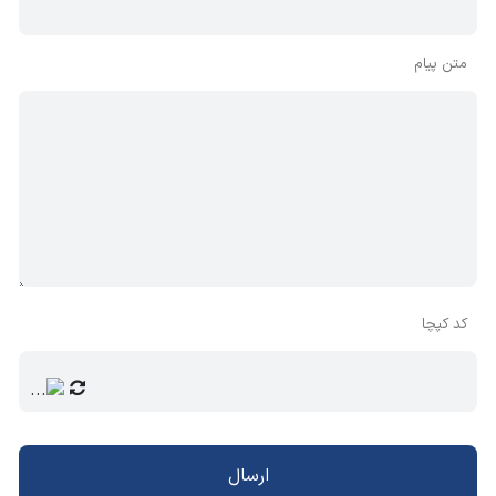
کاری است، یکی از استفاده ست کنترل ساده پنتاکس
متن پیام
هیدروماتیک H1 در قطع و وصل شدن برق پمپ با استفاده از
فشار داخل سیستم لوله کشی است و همچنین می توان
جایگزین مناسبی برای
منبع انبساط
و سیستم سنتی
پرشر
سوئیچ
باشد.
ست کنترل پنتاکس ایتالیا
1. جایگزین کامل سیستم های سنتی که شامل سوئیچ و مخزن
تحت فشار است.
کد کپچا
2. کنترل استارت و استاپ پمپ آب پس از کاهش فشار ( باز
شدن شیر آب) و افزایش فشار (بسته شدن شیر آب)
3. حفاظت در مقابل خشک کار کردن پمپ
4. فشار شروع قابل تنظیم در زمان نصب
ارسال
5. اتصالات هیدرولیک استاندارد