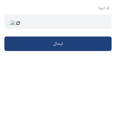
کد کپچا
ارسال