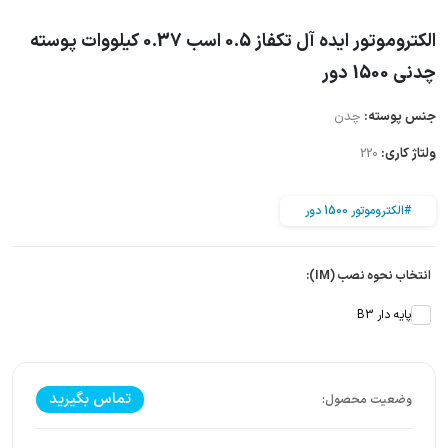
الکتروموتور ایده آل تکفاز 0.5 اسب 0.37 کیلووات پوسته
چدنی 1500 دور
جنس پوسته:
چدن
ولتاژ کاری:
220
#الکتروموتور 1500 دور
انتخاب نحوه نصب (IM):
پایه دار B3
تماس بگیرید