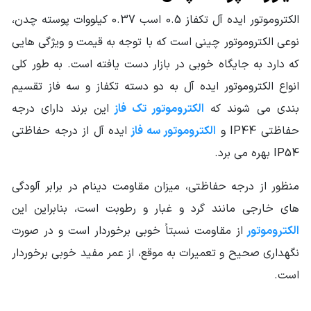
الکتروموتور ایده آل تکفاز 0.5 اسب 0.37 کیلووات پوسته چدن،
سایز فریم
80
الکتروموتور
نوعی الکتروموتور چینی است که با توجه به قیمت و ویژگی هایی
که دارد به جایگاه خوبی در بازار دست یافته است. به طور کلی
کشور سازنده
چین
محصول
انواع الکتروموتور ایده آل به دو دسته تکفاز و سه فاز تقسیم
بندی می شوند که
الکتروموتور تک فاز
این برند دارای درجه
وزن محموله (گرم)
6700
حفاظتی IP44 و
الکتروموتور سه فاز
ایده آل از درجه حفاظتی
سایر مشخصات
مناسب برای کار دائم
IP54 بهره می برد.
جنس سیم پیچ: مس
منظور از درجه حفاظتی، میزان مقاومت دینام در برابر آلودگی
های خارجی مانند گرد و غبار و رطوبت است، بنابراین این
الکتروموتور
از مقاومت نسبتاً خوبی برخوردار است و در صورت
نگهداری صحیح و تعمیرات به موقع، از عمر مفید خوبی برخوردار
است.