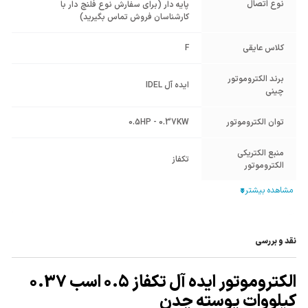
نوع اتصال
پایه دار (برای سفارش نوع فلنچ دار با
کارشناسان فروش تماس بگیرید)
کلاس عایقی
F
برند الکتروموتور
ایده آل IDEL
چینی
توان الکتروموتور
0.5HP - 0.37KW
منبع الکتریکی
تکفاز
الکتروموتور
جنس پوسته
چدن Cast Iron
فرکانس (HZ)
50
نقد و بررسی
شرایط کارکرد Duty
S1
الکتروموتور ایده آل تکفاز 0.5 اسب 0.37
دور خروجی
1400 تا 1500
کیلووات پوسته چدن
الکتروموتور