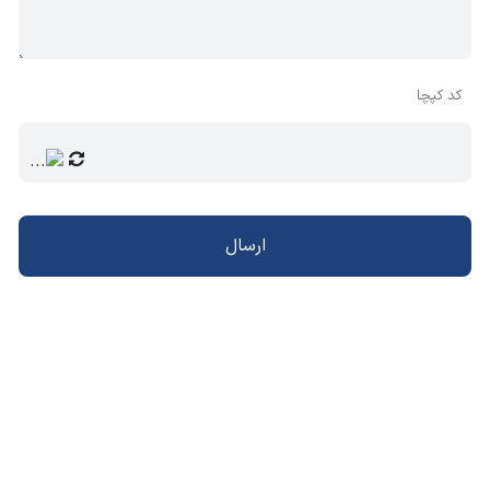
کد کپچا
ارسال