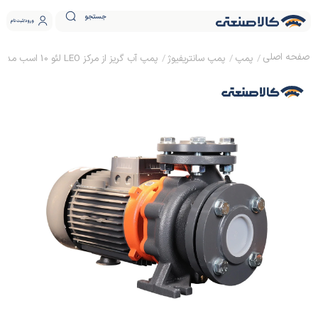
جستجو
ورود
ثبت نام
پمپ
پمپ سانتریفیوژ
پمپ آب گریز از مرکز LEO لئو 10 اسب مدل XST 65-125/75