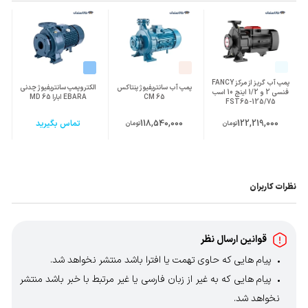
نوع اتصال
کوپله مستقیم
الکتروموتور
الکتروموتور قابل
2900 دور
اتصال
پمپ آب گریز از مرکز FANCY
پمپ آب سانتریفیوژ پنتاکس
الکتروپمپ سانتریفیوژ چدنی
فنسی 2 و 1/2 اینچ 10 اسب
CM 65
EBARA ابارا MD 65
FST65-125/75
وزن محموله (گرم)
52000
122,219,000
118,540,000
تماس بگیرید
تومان
تومان
ابعاد mm (طول-
594*283*372
عرض-ارتفاع)
نظرات کاربران
قوانین ارسال نظر
پیام هایی که حاوی تهمت یا افترا باشد منتشر نخواهد شد.
پیام هایی که به غیر از زبان فارسی یا غیر مرتبط با خبر باشد منتشر
نخواهد شد.