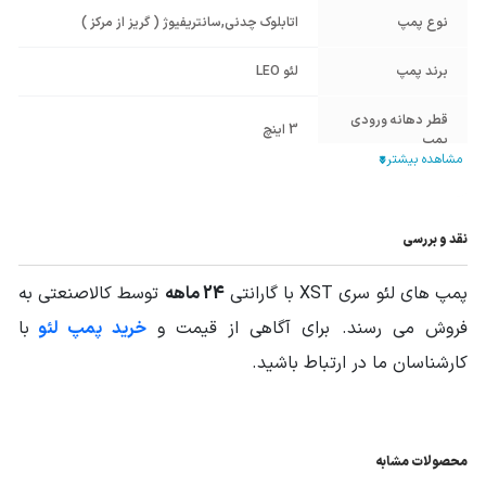
نوع پمپ
اتابلوک چدنی
,
سانتریفیوژ ( گریز از مرکز )
برند پمپ
لئو LEO
قطر دهانه ورودی
3 اینچ
پمپ
قطر دهانه خروجی
2 و 1/2 اینچ
پمپ
نقد و بررسی
جنس پوسته
چدن ضد زنگ HT200
پمپ های لئو سری XST با گارانتی
24 ماهه
توسط کالاصنعتی به
جنس پروانه
چدن ضد زنگ HT200
فروش می رسند. برای آگاهی از قیمت و
خرید پمپ لئو
با
نوع پروانه
بسته
کارشناسان ما در ارتباط باشید.
منبع انرژی
برق سه فاز
حداکثر دمای سیال
محصولات مشابه
85 درجه سانتیگراد
پمپ شونده