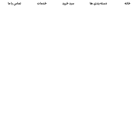
خانه
دسته بندی ها
سبد خرید
خدمات
تماس با ما
47 46 021-9100
4300 30 021-91
رسالت کالاصنعتی
کالاصنعتی یکی از شرکت‌های تامین کننده انواع کالای
صنعتی در ایران بوده که توانسته در طول سال‌های فعالیت
ارسال سریع پیشنهاد مالی و فنی،
خود، خدماتی نظیر،
مشاوره و خدمات پس از فروش
پیگیرانه را ارائه داده و
نمایندگی بسیاری از برندهای شاخص داخلی و خارجی
در زمینه انواع کالای صنعتی را به دست آورده است.