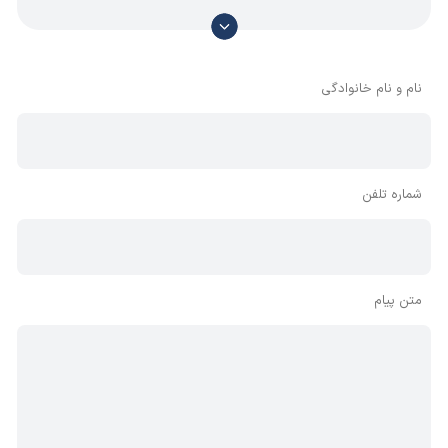
با توجه به آن که امکان موافقت یا مخالفت با محتوای نظرات
وجود دارد، معمولا نظراتی که محتوای مشابه دارند، انتشار نمی‌یابند
بنابراین توصیه می‌شود از مثبت و منفی استفاده کنید.
نام و نام خانوادگی
شماره تلفن
متن پیام