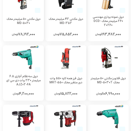
دریل نمونه برداری مهندسی
دریل مگنتی 42 میلیمتر محک
دریل مگنتی 50 میلیمتر محک
260 میلیمتر محک DCD-
MD-5030
MD-352
20260
78,192,000
75,852,000
193,482,000
تومان
تومان
تومان
دریل سه نظام آچاری 6.5
دریل قلاویز مگنتی 50 میلیمتر
دریل فرز همه کاره 550 وات
میلیمتر 230 وات دی سی ای
محک MD-5030T
دور متغیر محک MRT-550
AJZ02-6A
4,200,000
15,822,000
106,990,000
تومان
تومان
تومان