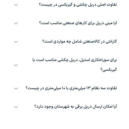
تفاوت اصلی دریل چکشی و گیربکسی در چیست؟
دریل چکشی از ضربه برای نفوذ در مصالح ساختمانی استفاده می‌کند، اما
دریل گیربکسی با تغییر نسبت دنده‌ها، قدرت چرخشی (گشتاور) را برای
آیا مینی دریل برای کارهای صنعتی مناسب است؟
سوراخکاری فلزات سخت افزایش می‌دهد.
مدل‌های دیمردار با توان بالای ۴۰۰ وات برای سوراخکاری‌های ظریف و
مونتاژ بردها عالی هستند، اما برای تخریب یا نفوذ در فلزات ضخیم توصیه
گارانتی در کالاصنعتی شامل چه مواردی است؟
نمی‌شوند.
تمامی محصولات دارای گارانتی رسمی شرکت‌های وارد کننده و تولید کننده
(بین ۶ تا ۲۴ ماه) هستند که شامل رفع عیوب ناشی از ساخت (مانند
برای سوراخکاری استیل، دریل چکشی مناسب است یا
آرمیچر و بالشتک) می‌شود.
گیربکسی؟
برای استیل و فلزات سخت، حتماً از دریل گیربکسی در دور پایین استفاده
کنید. دریل‌های چکشی برای مصالح ساختمانی طراحی شده‌اند و سرعت
تفاوت سه نظام ۱۳ میلی‌متری با ۱۰ میلی‌متری در چیست؟
بالای آن‌ها باعث سوختن مته در فلز می‌شود.
این عدد نشان‌دهنده حداکثر قطر مته‌ای است که سه نظام می‌تواند نگه
دارد. دریل‌های ۱۳ معمولاً دارای موتورهای قدرتمندتری هستند و برای
آیا امکان ارسال دریل برقی به شهرستان وجود دارد؟
کارهای صنعتی سنگین‌تر به کار می‌روند.
بله؛ کالاصنعتی با بهره‌گیری از سیستم لجستیک بهینه، تمامی سفارشات را
در کوتاه‌ترین زمان ممکن و با بسته‌بندی ایمن به سراسر کشور ارسال
می‌کند.