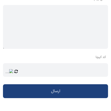
کد کپچا
ارسال