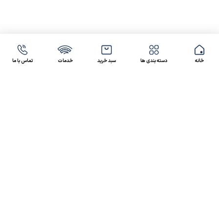
خانه
دسته بندی ها
سبد خرید
خدمات
تماس با ما
47 46 021-9100
4300 30 021-91
رسالت کالاصنعتی
کالاصنعتی یکی از شرکت‌های تامین کننده انواع کالای
صنعتی در ایران بوده که توانسته در طول سال‌های فعالیت
ارسال سریع پیشنهاد مالی و فنی،
خود، خدماتی نظیر،