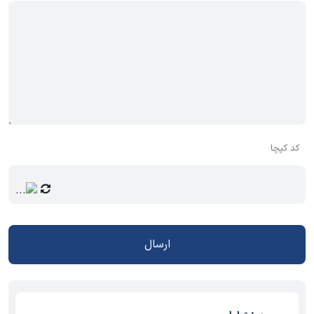
کد کپچا
ارسال