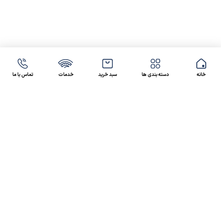
خانه
دسته بندی ها
سبد خرید
خدمات
تماس با ما
47 46 021-9100
4300 30 021-91
رسالت کالاصنعتی
کالاصنعتی یکی از شرکت‌های تامین کننده انواع کالای
صنعتی در ایران بوده که توانسته در طول سال‌های فعالیت