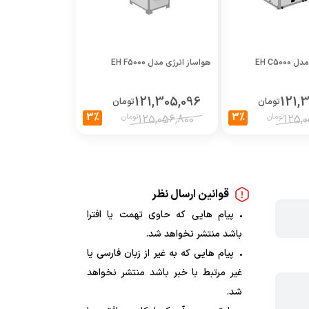
EH C50
هواساز انرژی مدل EH F5000
121,305,096
121,
تومان
تومان
3%
3%
تومان
تومان
125,056,800
125,0
قوانین ارسال نظر
پیام هایی که حاوی تهمت یا افترا
باشد منتشر نخواهد شد.
پیام هایی که به غیر از زبان فارسی یا
غیر مرتبط با خبر باشد منتشر نخواهد
شد.