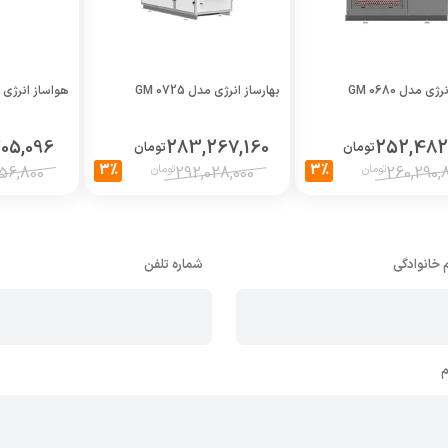
ی مدل GM 0680
بهارساز انرژی مدل GM 0725
هواساز انرژی مدل 00
305,096
283,267,160
252,482
تومان
تومان
3%
3%
تومان
تومان
56,800
292,028,000
260,290,
م خانوادگی
شماره تلفن
م