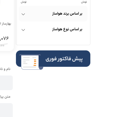
برند هواساز
بهارساز انرژ
نوع هواساز
,076
800
نام و نا
متن پیا