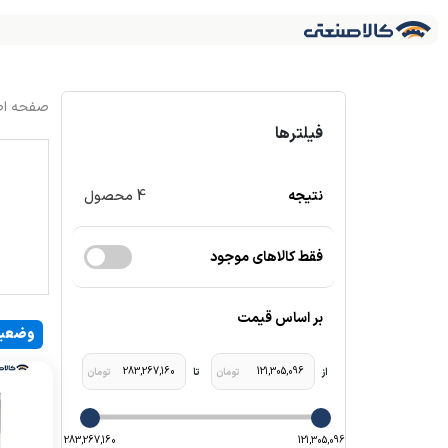
فیلترها
نتیجه
4
محصول
فقط کالاهای موجود
بر اساس قیمت
وضعی
283,267,160
121,305,096