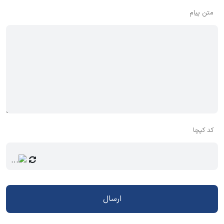
متن پیام
کد کپچا
ارسال