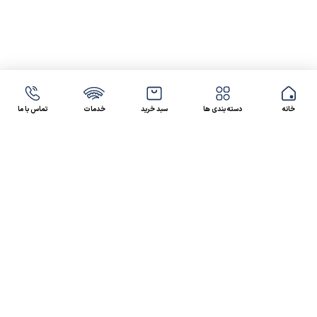
خانه
دسته بندی ها
سبد خرید
خدمات
تماس با ما
47 46 021-9100
4300 30 021-91
رسالت کالاصنعتی
کالاصنعتی یکی از شرکت‌های تامین کننده انواع کالای
صنعتی در ایران بوده که توانسته در طول سال‌های فعالیت