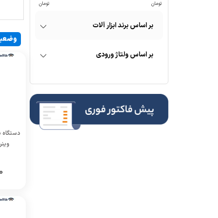
برند ابزار آلات
وضعی
ولتاژ ورودی
وینر مدل A
0