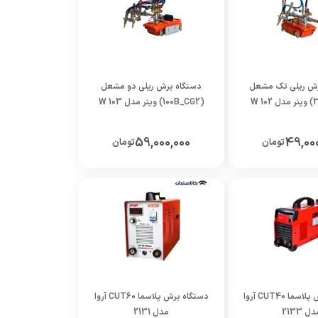
رش ریلی تک مشعل
دستگاه برش ریلی دو مشعل
(100B_CG2) وینر مدل W 103
59,000,000
49,000
تومان
تومان
دستگاه برش پلاسما CUT40 آروا
دستگاه برش پلاسما CUT60 آروا
ل 2133
مدل 2131