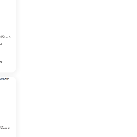
مدل 0A
00