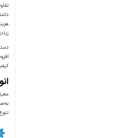
تفاوت
داشت
هزین
زیاد
افزو
کیفی
انو
معیا
به‌ص
تنوع آن‌ه