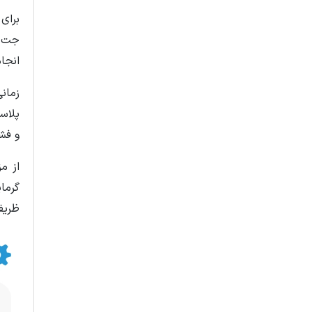
برای
جت مت
انجام
زمان
و فشا
از م
گرما
ظریف