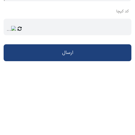
کد کپچا
ارسال