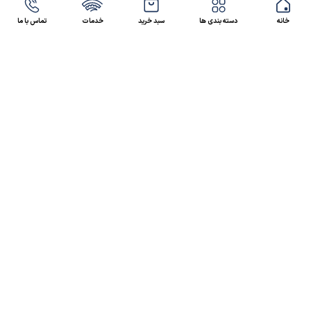
خانه
دسته بندی ها
سبد خرید
خدمات
تماس با ما
47 46 021-9100
4300 30 021-91
رسالت کالاصنعتی
کالاصنعتی یکی از شرکت‌های تامین کننده انواع کالای
صنعتی در ایران بوده که توانسته در طول سال‌های فعالیت
ارسال سریع پیشنهاد مالی و فنی،
خود، خدماتی نظیر،
مشاوره و خدمات پس از فروش
پیگیرانه را ارائه داده و
نمایندگی بسیاری از برندهای شاخص داخلی و خارجی